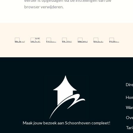
eerder is opgeslagen via de instellingen van uw
browser verwijderen.
Dir
Ho
Wan
Ove
Maak jouw bezoek aan Schoonhoven compleet!
Tar