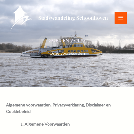
Ga
naar
de
Stadswandeling Schoonhoven
inhoud
GOED EN VEILIG
Onze voorwaarden
Algemene voorwaarden, Privacyverklaring, Disclaimer en
Cookiebeleid
Algemene Voorwaarden