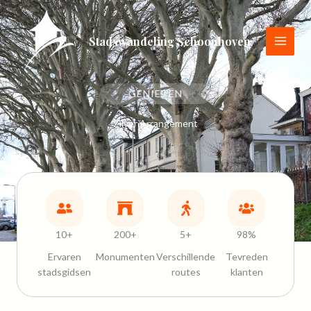
Ga
naar
de
Stadswandeling Schoonhoven
inhoud
GENIETEN
Zilver Arrangement
10+
200+
5+
98%
Ervaren
Monumenten
Verschillende
Tevreden
stadsgidsen
routes
klanten